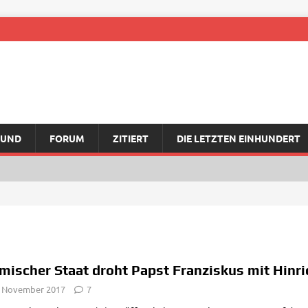
RUND
FORUM
ZITIERT
DIE LETZTEN EINHUNDERT
amischer Staat droht Papst Franziskus mit Hinr
. November 2017
7