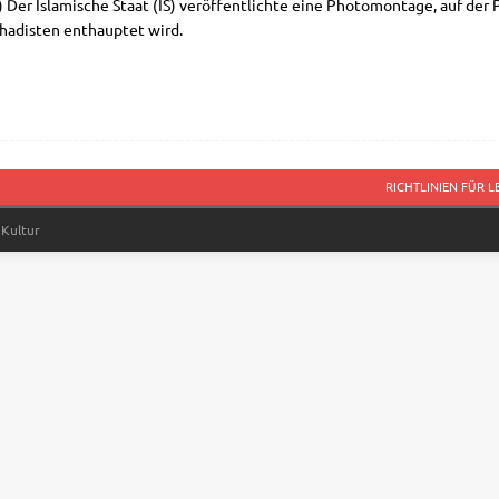
Der Isla­mi­sche Staat (IS) ver­öf­fent­lich­te eine Pho­to­mon­ta­ge, auf de
ha­di­sten ent­haup­tet wird.
RICHTLINIEN FÜR 
 Kultur