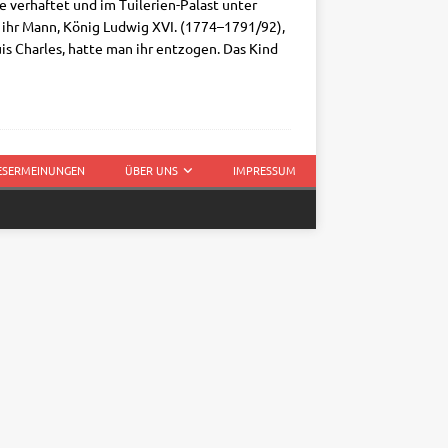
er­haf­tet und im Tui­­le­ri­en-Palast unter
d ihr Mann, König Lud­wig XVI. (1774–1791/92),
­is Charles, hat­te man ihr ent­zo­gen. Das Kind
LESERMEINUNGEN
ÜBER UNS
IMPRESSUM