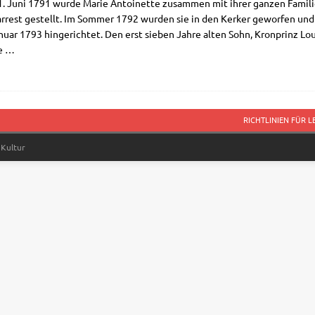
 Juni 1791 wur­de Marie Antoi­net­te zusam­men mit ihrer gan­zen Fami­lie v
ar­rest gestellt. Im Som­mer 1792 wur­den sie in den Ker­ker gewor­fen un
u­ar 1793 hin­ge­rich­tet. Den erst sie­ben Jah­re alten Sohn, Kron­prinz Lou
e
…
RICHTLINIEN FÜR 
 Kultur