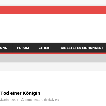
RUND
FORUM
ZITIERT
DIE LETZTEN EINHUNDERT
 Tod einer Königin
 Oktober 2021
Kommentare deaktiviert