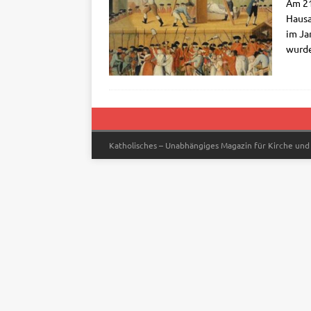
Am 21.
Haus­
im Jan
wur­d
Katholisches – Unabhängiges Magazin für Kirche und