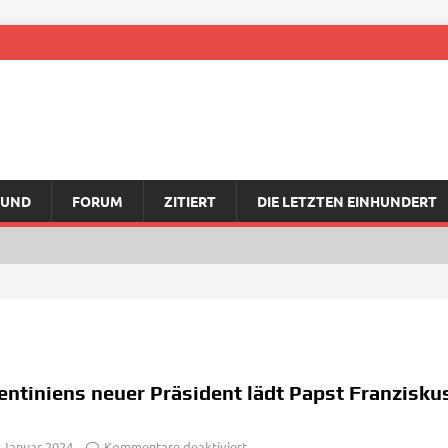
RUND
FORUM
ZITIERT
DIE LETZTEN EINHUNDERT
entiniens neuer Präsident lädt Papst Franzisk
. Januar 2024
Kommentare deaktiviert