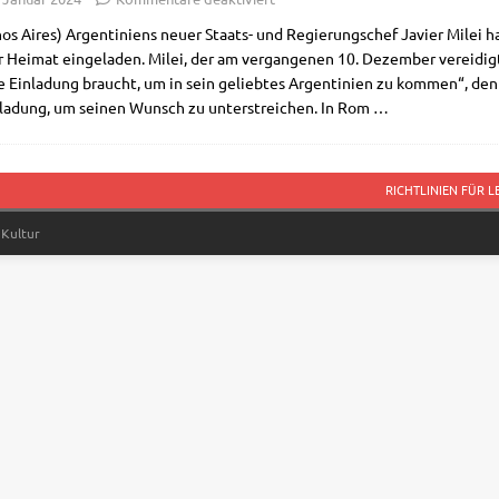
os Aires) Argen­ti­ni­ens neu­er Staats- und Regie­rungs­chef Javier Milei ha
r Hei­mat ein­ge­la­den. Milei, der am ver­gan­ge­nen 10. Dezem­ber ver­ei­dig
e Ein­la­dung braucht, um in sein gelieb­tes Argen­ti­ni­en zu kom­men“, den
n­la­dung, um sei­nen Wunsch zu unter­strei­chen. In Rom
…
RICHTLINIEN FÜR 
 Kultur