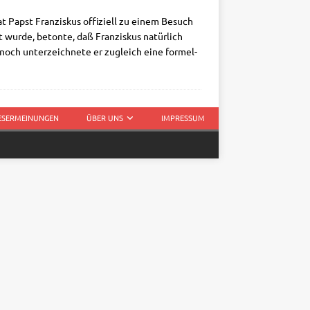
t Papst Fran­zis­kus offi­zi­ell zu einem Besuch
t wur­de, beton­te, daß Fran­zis­kus natür­lich
­noch unter­zeich­ne­te er zugleich eine for­mel­
LESERMEINUNGEN
ÜBER UNS
IMPRESSUM