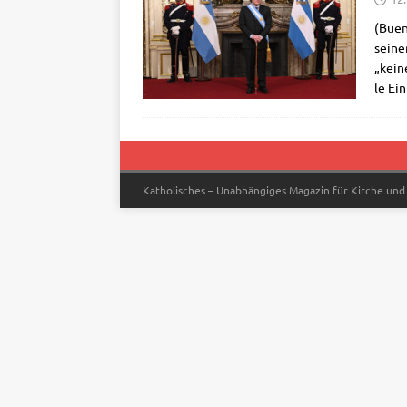
(Bue­n
sei­ne
„kei­n
le Ei
Katholisches – Unabhängiges Magazin für Kirche und